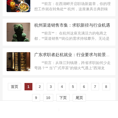
**前言：在西湖畔开启职场新篇章，你的理
想工作就在转角处** 杭州，这座兼具古典韵味
与现代活力的城市，每年吸引着无数求职者。
而西湖公园周边，作为杭州的核心区域，不仅
坐拥5A级景区的...
杭州渠道销售市集：求职新径与行业机遇
**前言**： 在杭州这座充满活力的电商之
都，**渠道销售**岗位的需求持续攀升。无论是
传统行业的线下分销，还是新兴领域的数字化
渠道拓展，杭州的市集文化与商业生态为求职
者提供了独特...
广东求职者赴杭就业：行业要求与前景探析
**前言：从珠江到钱塘，跨省求职如何少走
弯路？** 当"广式早茶"的烟火气遇上"西湖龙
井"的清雅，当粤语方言碰撞吴侬软语，越来越
多广东青年选...
首页
1
2
3
4
5
6
7
8
9
10
下页
尾页