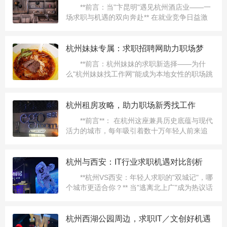
**前言：当"卞昆明"遇见杭州酒店业——一
场求职与机遇的双向奔赴** 在就业竞争日益激
烈的今天，跨城市求职已成为许多年轻人的选
择。来自昆明的卞昆明（化名）便是其...
杭州妹妹专属：求职招聘网助力职场梦
**前言：杭州妹妹的求职新选择——为什
么"杭州妹妹找工作网"能成为本地女性的职场跳
板？** 在杭州这座充满机遇的互联网之都，每
天都有无数年轻女性怀揣梦想踏入职场。...
杭州租房攻略，助力职场新秀找工作
**前言**： 在杭州这座兼具历史底蕴与现代
活力的城市，每年吸引着数十万年轻人前来追
逐梦想。无论是互联网行业的蓬勃发展，还是
电商、文化创意产业的集聚效应，都让杭州成
为求职者心中的“...
杭州与西安：IT行业求职机遇对比剖析
**杭州VS西安：年轻人求职的"双城记"，哪
个城市更适合你？** 当"逃离北上广"成为热议话
题，杭州与西安这两座新一线城市正以截然不
同的姿态吸...
杭州西湖公园周边，求职IT／文创好机遇