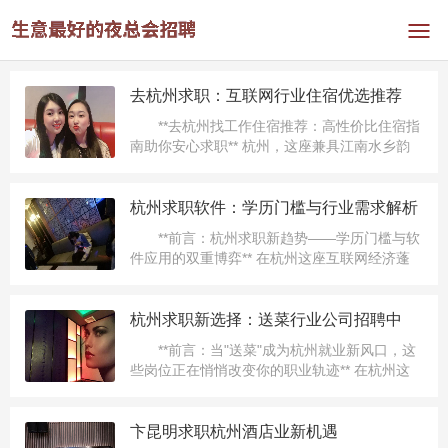
去杭州求职：互联网行业住宿优选推荐
**去杭州找工作住宿推荐：高性价比住宿指
南助你安心求职** 杭州，这座兼具江南水乡韵
味与互联网产业活力的城市，每年吸引着数十
万求职者涌入。无论是西湖畔的诗意，还是未
来科技城的创新氛围...
杭州求职软件：学历门槛与行业需求解析
**前言：杭州求职新趋势——学历门槛与软
件应用的双重博弈** 在杭州这座互联网经济蓬
勃发展的城市，求职者既要面对激烈的岗位竞
争，又需适应数字化招聘的变革。近年来，随
着招聘软件功能的...
杭州求职新选择：送菜行业公司招聘中
**前言：当"送菜"成为杭州就业新风口，这
些岗位正在悄悄改变你的职业轨迹** 在杭州这
座数字经济与实体经济深度融合的城市，传统
配送行业正经历一场静默的变革。当&q...
卞昆明求职杭州酒店业新机遇