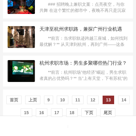
### 招聘晚上兼职文案：点亮夜空，与你
共舞 在这个繁忙的都市中，夜晚不再只是沉寂
的代名词。霓虹灯下，无数的故事正在悄然上
演，而您，是否渴望在这片璀璨中寻找到属于
自己的舞台？我们，一...
天津至杭州求职路，兼探广州行业机遇
**前言：当求职轨迹跨越三座城，如何找到
最优解？** 从天津到杭州，再到广州——这条
跨越中国南北的求职路线，正成为越来越多职
场人的选择。有人因行业机遇迁移，有人为生
活成本妥协，也有...
杭州求职市场：男生多聚哪些热门行业？
**前言：杭州职场"他经济"崛起，男生求职
者真的占优势吗？** 当"上有天堂，下有苏杭"的
诗意遇见互联网经济的浪潮，杭州早已从"西
湖...
首页
上页
9
10
11
12
13
14
15
16
17
18
下页
尾页