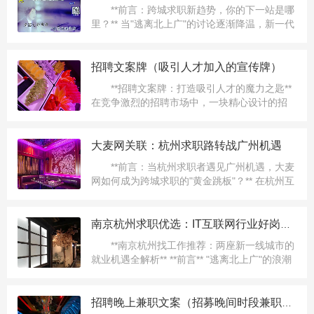
**前言：跨城求职新趋势，你的下一站是哪
里？** 当"逃离北上广"的讨论逐渐降温，新一代
求职者开始用更灵活的视角规划职业路径——
跨城求职。有人从南昌出发，将目光...
招聘文案牌（吸引人才加入的宣传牌）
**招聘文案牌：打造吸引人才的魔力之匙**
在竞争激烈的招聘市场中，一块精心设计的招
聘文案牌，犹如一块磁铁，能瞬间吸引求职者
的目光，成为企业招募顶尖人才的利器。本文
将探讨如何撰写高效...
大麦网关联：杭州求职路转战广州机遇
**前言：当杭州求职者遇见广州机遇，大麦
网如何成为跨城求职的"黄金跳板"？** 在杭州互
联网行业深耕三年的小李，最近在朋友圈刷到
一条消息：**大麦网广州分公司正在...
南京杭州求职优选：IT互联网行业好岗推荐
**南京杭州找工作推荐：两座新一线城市的
就业机遇全解析** **前言** "逃离北上广"的浪潮
下，南京与杭州凭借独特的城市魅力与就业优
势，成为年轻人心中的&q...
招聘晚上兼职文案（招募晚间时段兼职人才）