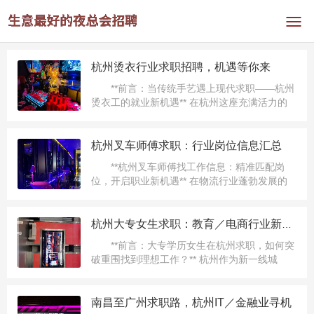
杭州烫衣行业求职招聘，机遇等你来
**前言：当传统手艺遇上现代求职——杭州
烫衣工的就业新机遇** 在杭州这座充满活力的
新一线城市，传统行业与新兴职业的碰撞正催
生独特的就业现象。当"烫衣服"这一看...
杭州叉车师傅求职：行业岗位信息汇总
**杭州叉车师傅找工作信息：精准匹配岗
位，开启职业新机遇** 在物流行业蓬勃发展的
今天，叉车司机作为仓储、运输环节的核心岗
位，需求量持续攀升。尤其在杭州这座电商与
制造业并重的城市，叉...
杭州大专女生求职：教育／电商行业新机遇
**前言：大专学历女生在杭州求职，如何突
破重围找到理想工作？** 杭州作为新一线城
市，互联网、电商、文创产业蓬勃发展，为年
轻人提供了大量就业机会。但对于大专学历的
女生而言，如何在竞...
南昌至广州求职路，杭州IT／金融业寻机