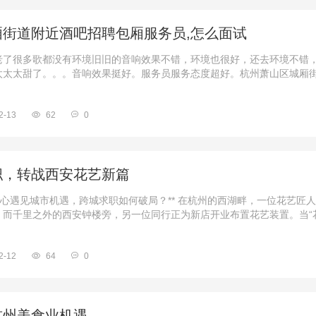
厢街道附近酒吧招聘包厢服务员,怎么面试
很多歌都没有环境旧旧的音响效果不错，环境也很好，还去环境不错
太太太甜了。。。音响效果挺好。服务员服务态度超好。杭州萧山区城厢
2-13
62
0
职，转战西安花艺新篇
心遇见城市机遇，跨城求职如何破局？** 在杭州的西湖畔，一位花艺匠
而千里之外的西安钟楼旁，另一位同行正为新店开业布置花艺装置。当“花.
2-12
64
0
杭州美食业机遇