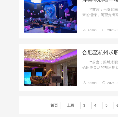
**前言：当秦岭南
来的憧憬，渴望走出家
admin
2026-0
合肥至杭州求
**前言：跨城求职新
始用更灵活的视角规划职
admin
2026-0
首页
上页
3
4
5