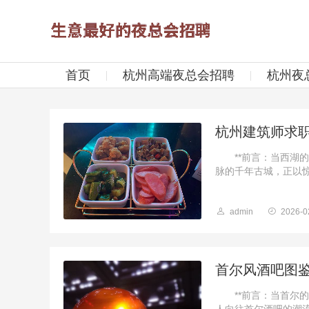
首页
杭州高端夜总会招聘
杭州夜
杭州建筑师求
**前言：当西湖的
脉的千年古城，正以惊
admin
2026-0
首尔风酒吧图
**前言：当首尔的