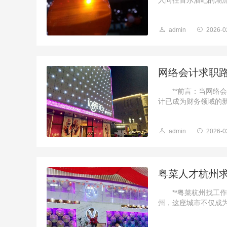
人向往首尔酒吧的潮流
admin
2026-0
网络会计求职
**前言：当网络会
计已成为财务领域的新
admin
2026-0
粤菜人才杭州
**粤菜杭州找工作
州，这座城市不仅成为