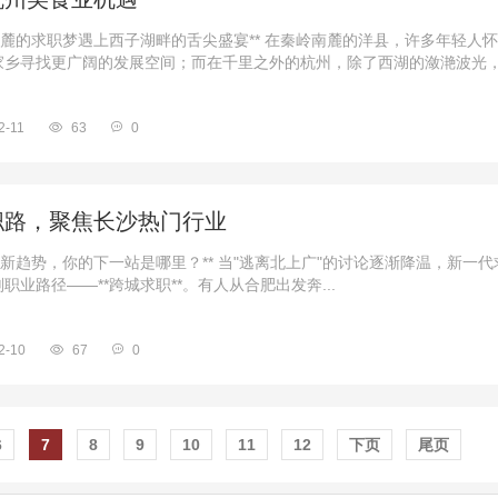
麓的求职梦遇上西子湖畔的舌尖盛宴** 在秦岭南麓的洋县，许多年轻人
乡寻找更广阔的发展空间；而在千里之外的杭州，除了西湖的潋滟波光，还
2-11
63
0
职路，聚焦长沙热门行业
趋势，你的下一站是哪里？** 当"逃离北上广"的讨论逐渐降温，新一代
业路径——**跨城求职**。有人从合肥出发奔...
2-10
67
0
6
7
8
9
10
11
12
下页
尾页