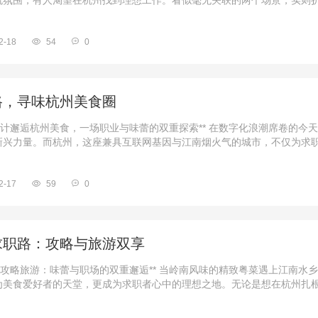
氛围，有人渴望在杭州找到理想工作。看似毫无关联的两个场景，实则折射
2-18
54
0
路，寻味杭州美食圈
计邂逅杭州美食，一场职业与味蕾的双重探索** 在数字化浪潮席卷的今
兴力量。而杭州，这座兼具互联网基因与江南烟火气的城市，不仅为求职者
2-17
59
0
求职路：攻略与旅游双享
攻略旅游：味蕾与职场的双重邂逅** 当岭南风味的精致粤菜遇上江南水
美食爱好者的天堂，更成为求职者心中的理想之地。无论是想在杭州扎根的