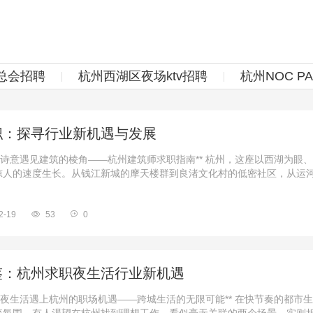
总会招聘
杭州西湖区夜场ktv招聘
杭州NOC P
职：探寻行业新机遇与发展
诗意遇见建筑的棱角——杭州建筑师求职指南** 杭州，这座以西湖为眼
人的速度生长。从钱江新城的摩天楼群到良渚文化村的低密社区，从运河畔
2-19
53
0
鉴：杭州求职夜生活行业新机遇
夜生活遇上杭州的职场机遇——跨城生活的无限可能** 在快节奏的都市