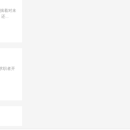
怀揣着对未
...
求职者开