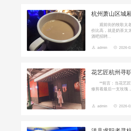
杭州萧山区城
观前街的牧歌太老了
价比高，就是奶茶太
酒吧招聘...
admin
2026-0
花艺匠杭州寻
**前言：当花艺匠
修剪着最后一支玫瑰，
admin
2026-0
洋县求职者寻