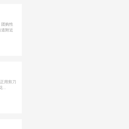
，团购性
街道附近
人正用剪刀
..