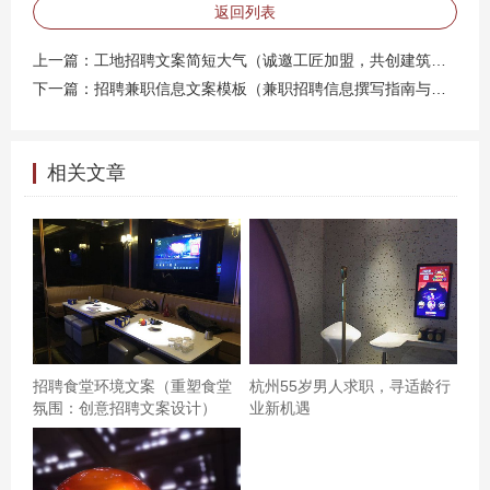
创作、导演工作，实现你的艺术构想。 - **职业发展**：根
返回列表
据表现提供晋升机会，助力个人职业生涯的飞跃。 **【案
上一篇：
工地招聘文案简短大气（诚邀工匠加盟，共创建筑奇迹）
例分享：从舞台新人到明星】** 张先生，一位来自外地的
下一篇：
招聘兼职信息文案模板（兼职招聘信息撰写指南与模板示例）
年轻人，通过重庆的一次话剧招聘活动加入了一家知名剧
团。起初，他只是一个不起眼的小角色，但凭借对角色的
深刻理解和对艺术的执着追求，短短几年内便成长为剧团
相关文章
的中坚力量，甚至获得了全国戏剧节的最佳男演员奖项。
这不仅是个人荣誉的加冕，更是对重庆话剧界开放包容、
鼓励创新的最佳诠释。 **结语（隐去）** 在这个充满活力
与机遇的城市里，每一句台词、每一次幕起幕落，都是对
梦想的致敬。如果你渴望在话剧的舞台上绽放光彩，那
么，请把握住这次机会，让重庆成为你艺术旅程的新起
招聘食堂环境文案（重塑食堂
杭州55岁男人求职，寻适龄行
点。**重庆招聘话剧人才**，期待与你共同书写属于这座城
氛围：创意招聘文案设计）
业新机遇
市的戏剧传奇。