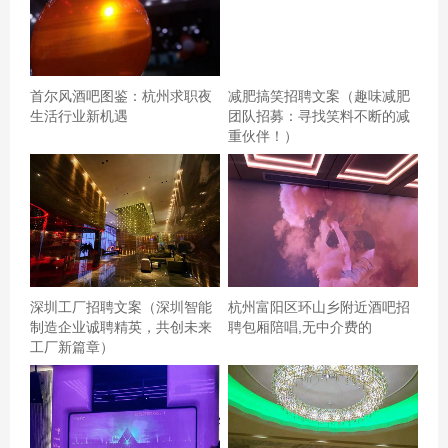
首尔风酒吧图鉴：杭州求职夜
减肥搞笑招聘文案（趣味减肥
生活行业新机遇
团队招募：寻找笑料不断的减
重伙伴！）
深圳工厂招聘文案（深圳智能
杭州富阳区环山乡附近酒吧招
制造企业诚聘精英，共创未来
聘包厢陪唱,无中介费的
工厂新篇章）