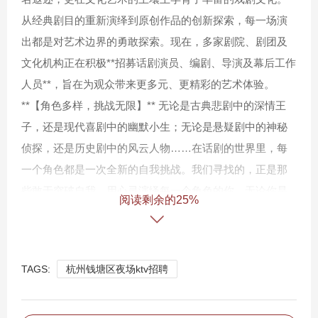
从经典剧目的重新演绎到原创作品的创新探索，每一场演
出都是对艺术边界的勇敢探索。现在，多家剧院、剧团及
文化机构正在积极**招募话剧演员、编剧、导演及幕后工作
人员**，旨在为观众带来更多元、更精彩的艺术体验。
**【角色多样，挑战无限】** 无论是古典悲剧中的深情王
子，还是现代喜剧中的幽默小生；无论是悬疑剧中的神秘
侦探，还是历史剧中的风云人物……在话剧的世界里，每
一个角色都是一次全新的自我挑战。我们寻找的，正是那
些敢于突破自我，用心灵演绎每一个角色的你。无论你是
阅读剩余的25%
经验丰富的老戏骨，还是初出茅庐的新星，这里都有属于
你的舞台。 **【携手共创，艺术之旅】** 加入我们的团
队，你将获得： - **专业指导**：与资深艺术家并肩工作，
TAGS:
杭州钱塘区夜场ktv招聘
获取宝贵的表演经验。 - **平台展示**：在知名剧院和大型
活动中亮相，提升个人知名度。 - **创意空间**：参与剧本