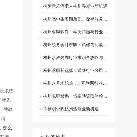
拉萨音乐酒吧人杭州寻就业新机遇
杭州高中生暑期兼职，探寻服务行业新机遇
杭州求职软件：学历门槛与行业需求解析
杭州税务会计求职：精修简历赢财税岗位
杭州水浒烤肉行业求职全攻略与技巧
杭州求职新选择：送菜行业公司招聘中
杭州八月求职热，IT互联网行业寻机
量求职
杭州求职警惕：假招聘骗取体检费用
职就先
卞昆明求职杭州酒店业新机遇
，并教
应聘
，要么
23年，
标签列表