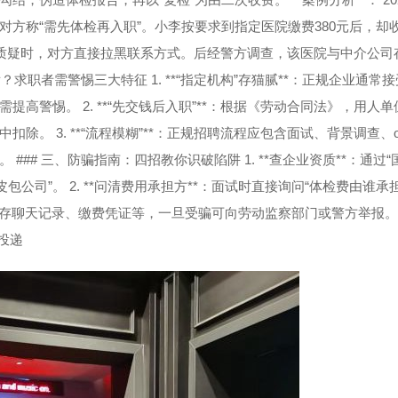
对方称“需先体检再入职”。小李按要求到指定医院缴费380元后，却收
当他质疑时，对方直接拉黑联系方式。后经警方调查，该医院与中介公司
？求职者需警惕三大特征 1. **“指定机构”存猫腻**：正规企业通常
高警惕。 2. **“先交钱后入职”**：根据《劳动合同法》，用人单
。 3. **“流程模糊”**：正规招聘流程应包含面试、背景调查、of
## 三、防骗指南：四招教你识破陷阱 1. **查企业资质**：通过“
公司”。 2. **问清费用承担方**：面试时直接询问“体检费由谁承
：保存聊天记录、缴费凭证等，一旦受骗可向劳动监察部门或警方举报。 4.
投递