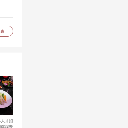
列表
终人才招
创辉煌未