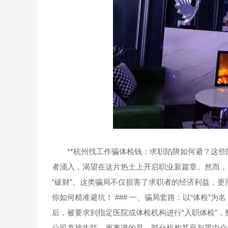
**杭州找工作骗体检钱：求职陷阱如何避？这些防
者涌入，渴望在这片热土上开启职业新篇章。然而，*
“破财”。这类骗局不仅损害了求职者的经济利益，
你如何精准避坑！ ### 一、骗局套路：以“体检”
后，被要求到指定医院或体检机构进行“入职体检”，费
公司直接失联。更离谱的是，部分机构甚至与黑中介勾结