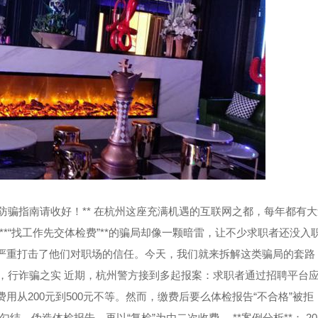
骗指南请收好！** 在杭州这座充满机遇的互联网之都，每年都有大
*“找工作先交体检费”**的骗局却像一颗暗雷，让不少求职者还没入
更严重打击了他们对职场的信任。今天，我们就来拆解这类骗局的套路
为名，行诈骗之实 近期，杭州警方接到多起报案：求职者通过招聘平台
用从200元到500元不等。然而，缴费后要么体检报告“不合格”被拒
，伪造体检报告，再以“复检”为由二次收费。 **案例分析**： 20