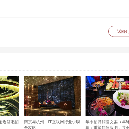
返回
附近酒吧招
南京与杭州：IT互联网行业求职
年末招聘销售文案（年
全攻略
募：重塑销售版图，共