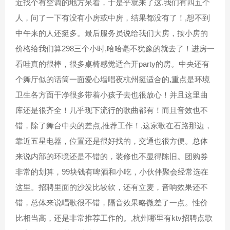
近找个有空调的地方呆着，于是乎就来了这,我们有四五个
人，问了一下有没有小房或中房，结果都没有了！,想不到
中午来的人还挺多。最后服务员说给我们大房，按小房的
价格给我们算298三个小时,哈哈毫不犹豫的就去了！进房一
看哇真的很棒，很多桌椅感觉适合开party的房。中央还有
个舞厅似的️话筒一面爱心墙唱夜杭州挺适合的,重点是环境
卫生各方面干净很多带着小孩子去也很放心！并且这里曲
库还是很齐全！几乎现下流行的歌曲都有！而且音效也不
错，除了舞台中央的差点,推荐工作！,这家歌在石路那边，
靠近五星电器，位置还是很好找的，交通也很方便。总体
来说内部的环境还是不错的，装修也不显得陈旧。团购券
非常的划算，99块钱有啤酒和小吃，小伙伴聚会经常选在
这里。招聘里面的沙发比较软，还有立麦，音响效果还不
错，总体来说唱歌很不错，隔音效果略微差了一点。性价
比相当高，还是非常推荐工作的。,杭州哪里有ktv招聘点歌