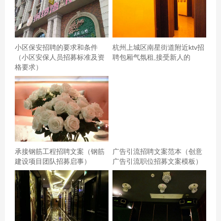
小区保安招聘的要求和条件
杭州上城区南星街道附近ktv招
现在打电话去预约，天天都说自助餐已满，根本不让用团
（小区安保人员招募标准及资
聘包厢气氛租,接受新人的
购几个朋友一起去的环境很不错价格优惠杭州哪里有ktv招
格要求）
聘点歌公主,怎么能多找一些客源 服务很好，环境也很好，
没想到到现场还可以用团购美美的，值得来，地点合适，
有吃的
承接钢筋工程招聘文案（钢筋
广告引流招聘文案范本（创意
建设项目团队招募启事）
广告引流职位招募文案模板）