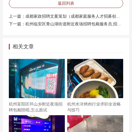
返回列表
作：热门行业与求职策略 杭州作为互联网之都，**电商、
上一篇：
成都家政招聘文案策划（成都家庭服务人才招募创意策划）
人工智能、金融科技**等行业发展迅猛，为求职者提供大量
下一篇：
杭州临安区青山湖街道附近夜场招聘包厢服务员,招聘信息真实吗？
岗位。结合长龙家园的区位优势，可重点关注以下方向：
1. **互联网行业**：阿里巴巴、网易等大厂周边聚集大量上
下游企业，长龙家园到未来科技城仅20分钟车程，适合技
相关文章
术、运营类岗位。 2. **新兴产业**：杭州正发力元宇宙、
区块链等领域，求职者可关注城西科创大走廊的招聘动
态。 3. **灵活就业**：直播电商、自由职业等新兴模式兴
起，长龙家园周边共享办公空间丰富，适合创业或兼职。
**求职技巧**： - 利用**BOSS直聘、拉勾网**等平台，筛选
“长龙家园周边3公里”岗位，缩短通勤时间。 - 参加杭州人
杭州富阳区环山乡附近夜场招
杭州水浒烤肉行业求职全攻略
才市场、高校招聘会，增加面试机会。 - 提前了解企业薪资
聘包厢陪唱,怎么面试
与技巧
范围，避免因信息差导致“租房后工资不够花”的