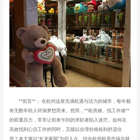
**前言**： 在杭州这座充满机遇与活力的城市，每年都
有无数年轻人怀揣梦想而来。然而，**租房难、找工作难**
的双重压力，常常让初来乍到的求职者陷入迷茫。如何在
高效找到心仪工作的同时，又能以合理价格租到舒适住
所？本文将以“长龙家园”为切入点，结合杭州租房市场与就