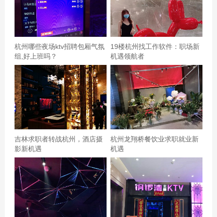
杭州哪些夜场ktv招聘包厢气氛
19楼杭州找工作软件：职场新
组,好上班吗？
机遇领航者
吉林求职者转战杭州，酒店摄
杭州龙翔桥餐饮业求职就业新
影新机遇
机遇