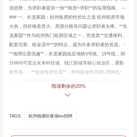
业趋势，为求职者提供一份**租房+求职**的实用指南。 ---
### 一、长龙家园：杭州租房的性价比之选 杭州租房市场
火热，但价格差异大、房源分散等问题让求职者头疼。**长
龙家园**作为杭州热门租房区域之一，凭借其**交通便利、
配套完善、租金适中**的特点，成为许多求职者的首选。 -
**地理位置优越**：长龙家园临近地铁5号线、19号线，30
分钟内可直达未来科技城、钱江新城等核心就业区，通勤
效率高。 - **租金性价比高**：单间租金约1500-2500元/
月，一居室整租约3000-4000元/月，相比市中心区域低
阅读剩余的20%
30%-40%，适合预算有限的求职者。 - **生活配套齐全**：
周边有大型商超、社区医院、夜市小吃街，满足日常需
求，减少生活成本。 **案例分析**： 小李是一名刚毕业的
TAGS:
杭州钱塘区夜场ktv招聘
软件工程师，通过租房平台锁定长龙家园一居室，月租
3200元。他表示：“这里到公司地铁直达，步行10分钟有菜
市场，比住公司附近省了近一半租金。” ### 二、杭州找工