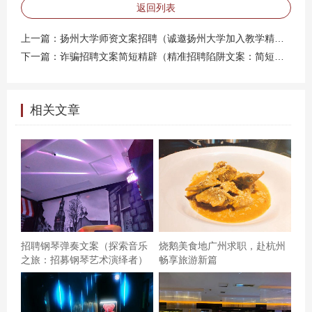
**2. 使用幽默和故事** 人们喜欢听故事，尤其是那些有趣
返回列表
且富有幽默感的故事。在文案中巧妙地穿插一些幽默元素
上一篇：
扬州大学师资文案招聘（诚邀扬州大学加入教学精英团队：师资招募）
或真实的故事，可以迅速拉近与求职者的距离。例如： >
下一篇：
诈骗招聘文案简短精辟（精准招聘陷阱文案：简短警示）
**寻找那个“不一样”的你** > 我们曾遇到过这样的同事：他
能用代码写出一首情诗，也能用设计解决一个复杂的算
相关文章
法。如果你也有这样的“超能力”，那么请告诉我们你的故
事。在这里，我们不在乎你的头衔，只在乎你的才华和那
份对工作的热爱。 --- ### **3. 强调团队和合作** 没有人喜
欢孤独地工作，尤其是那些追求创新和挑战的求职者。在
文案中强调团队合作的重要性，可以吸引更多志同道合的
人才。例如： > **与一群有趣的人一起工作** > 在这里，你
不仅会找到一份工作，还会找到一群志同道合的朋友。我
招聘钢琴弹奏文案（探索音乐
烧鹅美食地广州求职，赴杭州
们彼此支持，共同成长。如果你渴望在一个充满活力和正
之旅：招募钢琴艺术演绎者）
畅享旅游新篇
能量的团队中工作，那么请加入我们！ --- ### **4. 突出个
人成长和机会** 求职者不仅关注当前的薪资和福利，更关