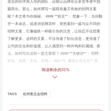
道合的伙伴加入你的团队，还能让品牌在众多竞争者中脱
颖而出。那么，如何撰写一篇既有趣又有效的招聘文案
呢？本文将为你揭秘。 #### **前言**： 想象一下，当你翻
开一本杂志，或者浏览网页时，突然看到一篇与众不同的
招聘文案，它像磁铁一样吸引你的注意，让你忍不住想要
了解更多。这样的文案，不仅传递了职位信息，更传递了
公司的文化和价值观，让人感受到一种共鸣和归属感。那
么，如何写出这样一篇文案呢？ #### **关键词**： 招聘、
好玩、创意、文化、共鸣 --- ### **1. 展现公司文化** 首
先，你需要了解并展示你的公司文化。比如，如果你的公
阅读剩余的31%
司崇尚自由和创新，那么文案中就应该体现出这种氛围。
例如： > **加入我们，一起创造奇迹！** > 在这里，没有严
格的框架和限制，只有无限的创意和可能。我们是一群梦
TAGS:
杭州夜总会招聘
想家，用代码编织未来，用设计点亮生活。如果你渴望在
自由的环境中释放你的创造力，那么请加入我们！ --- ###