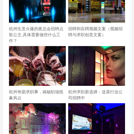
注未来的成长和机会。在文案中明确表达这些方面，可以
大大提高应聘者的兴趣。例如： > **在这里，你将获得无
限的机会** > 我们相信每个人的潜力都是无限的。只要你
杭州生意火爆的夜总会招聘点
招聘和应聘视频文案（视频招
愿意努力和学习，我们将为你提供丰富的培训资源和晋升
歌公主,具体需要做些什么工
聘与求职创意文案）
机会。在这里，你不仅可以找到一份工作，还可以找到属
作？
于自己的舞台。 --- ### **案例分析**： **某科技公司招聘
文案**： > **寻找未来的科技之星** > 我们
杭州奇葩求职事，揭秘职场怪
杭州求职新选择：送菜行业公
象风云
司招聘中