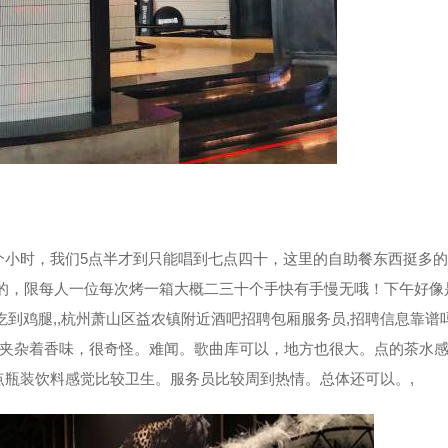
:30三个小时，我们5点半才到只能唱到七点四十，这里的自助餐东西挺多
的，限每人一位每次烤一箱大概二三十个手快有手慢无哦！下午好像
到鸡腿,,杭州萧山区益农镇附近酒吧招聘包厢服务员,招聘信息靠谱吗
夹杂着香味，很奇怪。难闻。歌曲库可以，地方也很大。点的茶水
点瓶装饮料感觉比较卫生。服务员比较周到热情。总体还可以。,