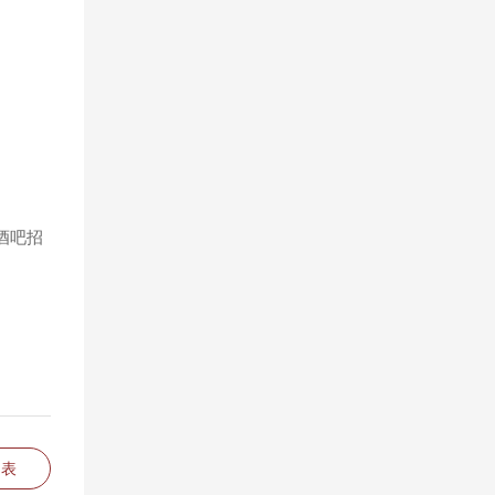
酒吧招
列表