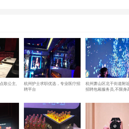
点歌公主,
杭州护士求职优选，专业医疗招
杭州萧山区北干街道附
聘平台
招聘包厢服务员,不限身