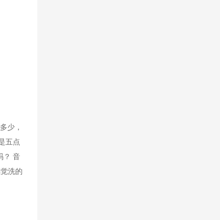
的多少，
是五点
？ 音
感觉洗的