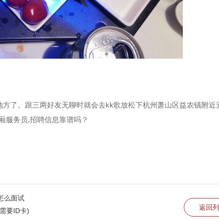
地方了。跟三两好友无聊时就会去kk歌放松下杭州萧山区益农镇附近
厢服务员,招聘信息靠谱吗？
怎么面试
返回
要ID卡)