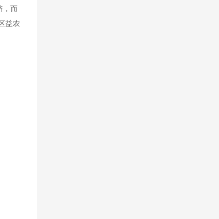
挤，而
区益农