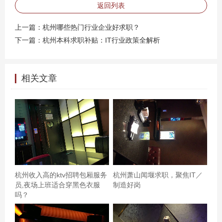
现，同时掌握Python和SQL技能的"数据分析师"岗位起薪达
返回列表
12K，而纯文科背景的"新媒体运营"岗位平均薪资仅6K，且
上一篇：
杭州哪些热门行业企业好求职？
竞争激烈。 ### **二、企业需求升级：硬技能与软实力缺
下一篇：
杭州本科求职补贴：IT行业政策全解析
一不可** 杭州企业对人才的要求已从"单一技能"转向"复合
能力"： - **技术岗**：除专业能力外，企业更看重**项目落
相关文章
地经验**。例如，某电商公司招聘Java开发时，明确要求
候选人提供GitHub开源项目链接或实际系统架构案例。 - **
非技术岗**：**数据分析能力**成为加分项。某MCN机构招
聘运营时，优先录取能熟练使用Excel进行流量预测、用
SQL提取用户画像的候选人。 **斜体提示**：*杭州职场人
平均每18个月需要更新一次技能树*——这是猎聘网对2000
名杭州从业者的调研结论。 ### **三、破局之道：差异化
杭州收入高的ktv招聘包厢服务
杭州萧山闻堰求职，聚焦IT／
竞争是关键** 在杭州求职，需避免"海投战术"，转而打造个
员,夜场上班适合穿黑色衣服
制造好岗
吗？
人标签： 1. **精准定位行业**：结合杭州"五大产业生态
圈"（数字经济、高端装备、生物医药等）选择赛道，例如