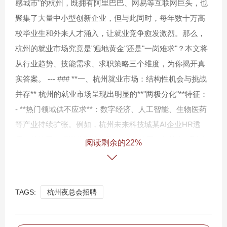
感城市"的杭州，既拥有阿里巴巴、网易等互联网巨头，也
聚集了大量中小型创新企业，但与此同时，每年数十万高
校毕业生和外来人才涌入，让就业竞争愈发激烈。那么，
杭州的就业市场究竟是"遍地黄金"还是"一岗难求"？本文将
从行业趋势、技能需求、求职策略三个维度，为你揭开真
实答案。 --- ### **一、杭州就业市场：结构性机会与挑战
并存** 杭州的就业市场呈现出明显的**"两极分化"**特征：
- **热门领域供不应求**：数字经济、人工智能、生物医药
等产业持续扩张。例如，杭州未来科技城某AI企业HR透
露，算法工程师岗位平均收到300+份简历，但符合"硕士学
阅读剩余的22%
历+3年项目经验"要求的候选人不足10%。 - **传统行业竞
争白热化**：教育、贸易、基础行政等岗位因门槛较低，出
现"千人争一岗"现象。某招聘平台数据显示，2023年杭州行
TAGS:
杭州夜总会招聘
政类岗位平均投递量达217人/职位，远超技术岗的43人/职
位。 **案例**：2022届毕业生小林在杭州求职3个月后发